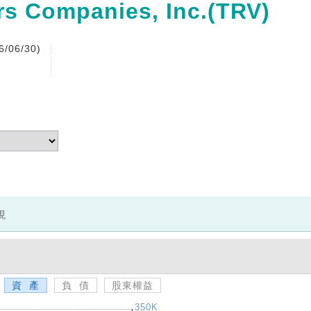
Companies, Inc.(TRV)
/06/30)
現
資 產
負 債
股東權益