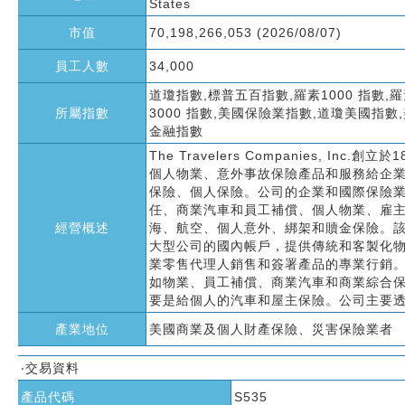
States
市值
70,198,266,053 (2026/08/07)
員工人數
34,000
道瓊指數,標普五百指數,羅素1000 指數,
所屬指數
3000 指數,美國保險業指數,道瓊美國指數
金融指數
The Travelers Companies,
個人物業、意外事故保險產品和服務給企
保險、個人保險。公司的企業和國際保險
任、商業汽車和員工補償、個人物業、雇
經營概述
海、航空、個人意外、綁架和贖金保險。
大型公司的國內帳戶，提供傳統和客製化
業零售代理人銷售和簽署產品的專業行銷
如物業、員工補償、商業汽車和商業綜合
要是給個人的汽車和屋主保險。公司主要
產業地位
美國商業及個人財產保險、災害保險業者
‧交易資料
產品代碼
S535