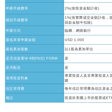
申購手續費率
2%(按投資金額計收)
1%(按實際成交金額計收，
贖回手續費率
回款金額中扣除)
申購方式
臨櫃、網路銀行
最低單筆申購金額
USD 1,000
最低累加股數
以1股為累加單位
是否須簽署W-8BEN(E) FORM
是
是否配息
是
專業投資人及非專業投資人
適用投資對象
購
信託管理費
每年信託管理費為信託資金之
備註
投資於美國上市的股票或ET