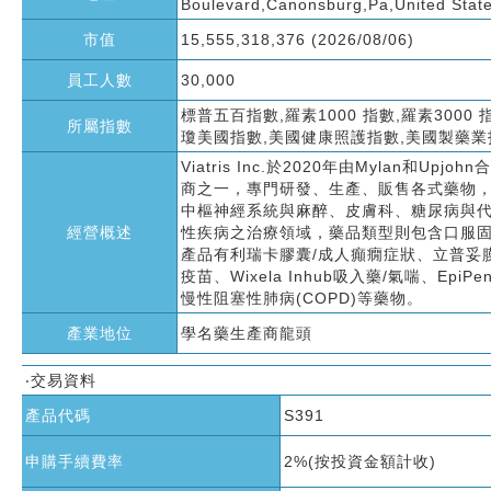
Boulevard,Canonsburg,Pa,United Stat
市值
15,555,318,376 (2026/08/06)
員工人數
30,000
標普五百指數,羅素1000 指數,羅素3000 
所屬指數
瓊美國指數,美國健康照護指數,美國製藥業
Viatris Inc.於2020年由Myla
商之一，專門研發、生產、販售各式藥物
中樞神經系統與麻醉、皮膚科、糖尿病與
經營概述
性疾病之治療領域，藥品類型則包含口服
產品有利瑞卡膠囊/成人癲癇症狀、立普妥膜衣
疫苗、Wixela Inhub吸入藥/氣喘、Ep
慢性阻塞性肺病(COPD)等藥物。
產業地位
學名藥生產商龍頭
‧交易資料
產品代碼
S391
申購手續費率
2%(按投資金額計收)