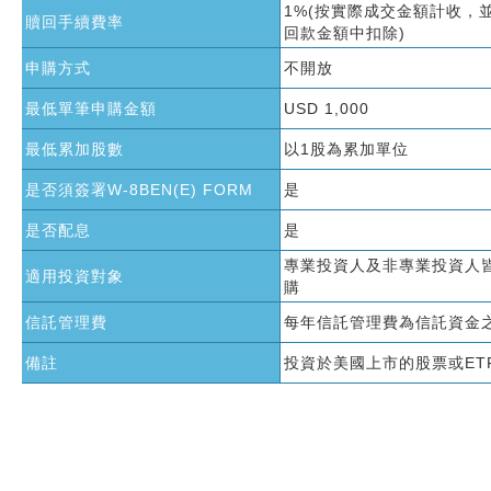
1%(按實際成交金額計收，
贖回手續費率
回款金額中扣除)
申購方式
不開放
最低單筆申購金額
USD 1,000
最低累加股數
以1股為累加單位
是否須簽署W-8BEN(E) FORM
是
是否配息
是
專業投資人及非專業投資人
適用投資對象
購
信託管理費
每年信託管理費為信託資金之
備註
投資於美國上市的股票或ET