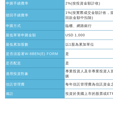
申購手續費率
2%(按投資金額計收)
1%(按實際成交金額計收，
贖回手續費率
回款金額中扣除)
申購方式
臨櫃、網路銀行
最低單筆申購金額
USD 1,000
最低累加股數
以1股為累加單位
是否須簽署W-8BEN(E) FORM
是
是否配息
是
專業投資人及非專業投資人
適用投資對象
購
信託管理費
每年信託管理費為信託資金之
備註
投資於美國上市的股票或ET