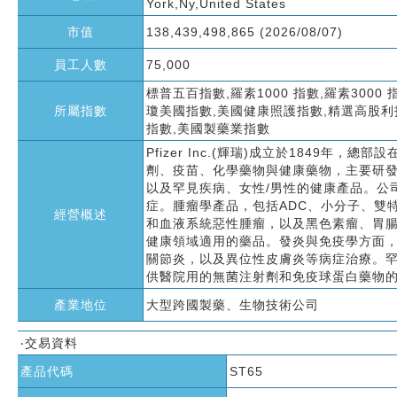
York,Ny,United States
市值
138,439,498,865 (2026/08/07)
員工人數
75,000
標普五百指數,羅素1000 指數,羅素3000 
所屬指數
瓊美國指數,美國健康照護指數,精選高股利
指數,美國製藥業指數
Pfizer Inc.(輝瑞)成立於1849
劑、疫苗、化學藥物與健康藥物，主要研發
以及罕見疾病、女性/男性的健康產品。公
症。腫瘤學產品，包括ADC、小分子、雙
經營概述
和血液系統惡性腫瘤，以及黑色素瘤、胃
健康領域適用的藥品。發炎與免疫學方面
關節炎，以及異位性皮膚炎等病症治療。
供醫院用的無菌注射劑和免疫球蛋白藥物
產業地位
大型跨國製藥、生物技術公司
‧交易資料
產品代碼
ST65