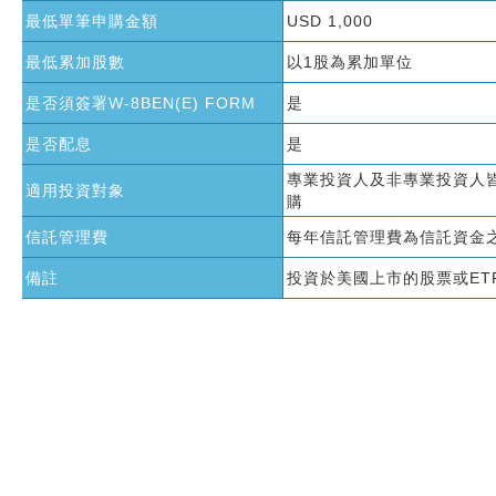
最低單筆申購金額
USD 1,000
最低累加股數
以1股為累加單位
是否須簽署W-8BEN(E) FORM
是
是否配息
是
專業投資人及非專業投資人
適用投資對象
購
信託管理費
每年信託管理費為信託資金之
備註
投資於美國上市的股票或ET