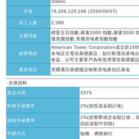
States
市值
76,206,129,296 (2026/08/07)
員工人數
2,388
標普五百指數,羅素1000 指數,羅素3000 
所屬指數
瓊美國指數,美國房地產指數指數
American Tower Corporat
經營概述
各地設立電信基礎建設，如行動電信基地
收益。公司主要客戶為有使用電信基礎建
產業地位
美國通訊基礎建設物業房地產信託基金
‧交易資料
產品代碼
S373
申購手續費率
2%(按投資金額計收)
1%(按實際成交金額計收，
贖回手續費率
回款金額中扣除)
申購方式
臨櫃、網路銀行